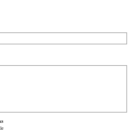
ks
le