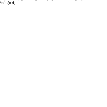
ệm hiện đại.