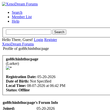
Search
Member List
Help
Hello There, Guest!
Login
Register
XenoDream Forums
Profile of go88chinhthucpage
go88chinhthucpage
(Lurker)
Registration Date:
05-20-2026
Date of Birth:
Not Specified
Local Time:
08-07-2026 at 06:42 PM
Status:
Offline
go88chinhthucpage's Forum Info
Joined:
05-20-2026