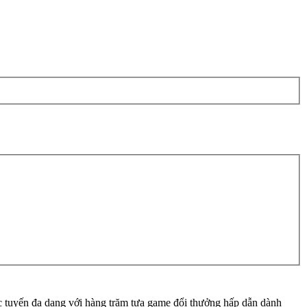
ực tuyến đa dạng với hàng trăm tựa game đổi thưởng hấp dẫn dành